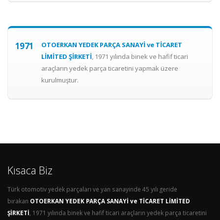
1971
OTOERKAN YEDEK PARÇA SANAYİ ve TİCARET
LİMİTED ŞİRKETİ
, 1971 yılında binek ve hafif ticari
araçların yedek parça ticaretini yapmak üzere
kurulmuştur.
Kısaca Biz
Türk otomotiv yedek parçaları ve yan sanayinde 45 yılı geride
bırakan
OTOERKAN YEDEK PARÇA SANAYİ ve TİCARET LİMİTED
ŞİRKETİ
, 1971 yılında binek ve hafif ticari araçların yedek parça ticaretini