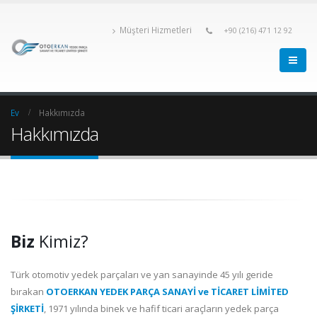
Müşteri Hizmetleri
+90 (216) 471 12 92
Ev
Hakkımızda
Hakkımızda
Biz
Kimiz?
Türk otomotiv yedek parçaları ve yan sanayinde 45 yılı geride
bırakan
OTOERKAN YEDEK PARÇA SANAYİ ve TİCARET LİMİTED
ŞİRKETİ
, 1971 yılında binek ve hafif ticari araçların yedek parça