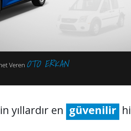
OTO ERKAN
zmet Veren
kaliteli
in yıllardır en
güvenilir
hi
sağlıklı