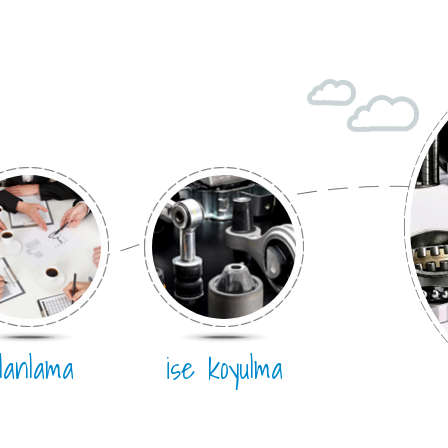
kaliteli
lanlama
ise koyulma