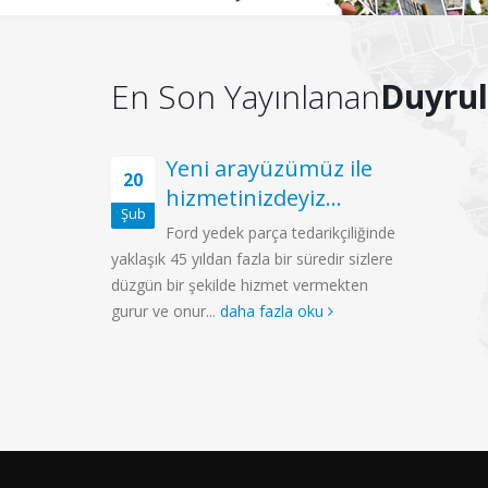
En Son Yayınlanan
Duyrul
Yeni arayüzümüz ile
20
hizmetinizdeyiz…
Şub
Ford yedek parça tedarikçiliğinde
yaklaşık 45 yıldan fazla bir süredir sizlere
düzgün bir şekilde hizmet vermekten
gurur ve onur...
daha fazla oku