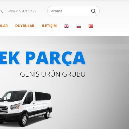
+90 (216) 471 12 92
ALAR
DUYRULAR
İLETIŞIM
EK PARÇA
GENİŞ ÜRÜN GRUBU